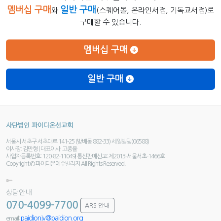
멤버십 구매
일반 구매
와
(스퀘어몰, 온라인서점, 기독교서점)로
구매할 수 있습니다.
멤버십 구매
일반 구매
사단법인 파이디온선교회
서울시 서초구 서초대로 141-25 (방배동 882-33) 세일빌딩(06588)
이사장: 김만형 | 대표이사: 고종율
사업자등록번호: 120-82-11049| 통신판매신고: 제2013-서울서초-1466호
Copyright © 파이디온예수빌리지 All Rights Reserved.
상담안내
070-4099-7700
ARS 안내
paidionjv@paidion.org
email: