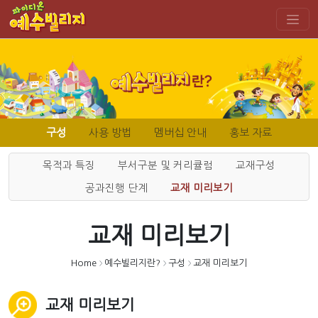
구성
사용 방법
멤버십 안내
홍보 자료
목적과 특징
부서구분 및 커리큘럼
교재구성
공과진행 단계
교재 미리보기
교재 미리보기
Home
예수빌리지란?
구성
교재 미리보기
>
>
>
교재 미리보기