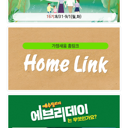
16기
:8/31-9/1(월,화)